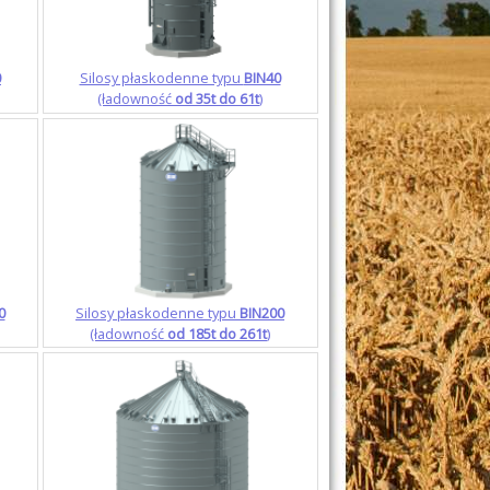
0
Silosy płaskodenne typu
BIN40
(ładowność
od 35t do 61t
)
0
Silosy płaskodenne typu
BIN200
(ładowność
od 185t do 261t
)