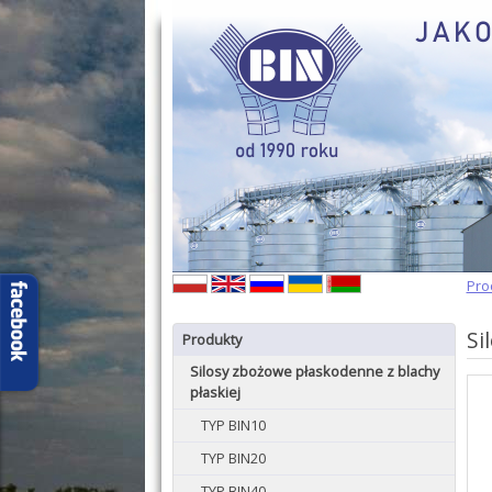
Pro
Si
Produkty
Silosy zbożowe płaskodenne z blachy
płaskiej
TYP BIN10
TYP BIN20
TYP BIN40